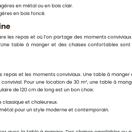
gères en métal ou en bois clair.
gères en bois foncé.
ine
pare les repas et où l’on partage des moments conviviaux.
e. Une table à manger et des chaises confortables son
s repas et les moments conviviaux. Une table à manger e
 convivial. Pour une location de 30 m², une table à man
laire de 120 cm de long est un bon choix.
e classique et chaleureux.
 métal pour un style moderne et contemporain.
ser avec la table à manger. Des chaises empilables ou p